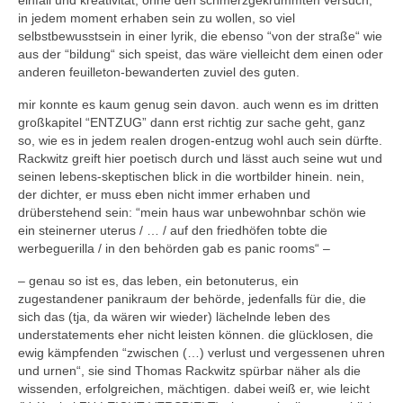
einfall und kreativität, ohne den schmerzgekrümmten versuch,
in jedem moment erhaben sein zu wollen, so viel
selbstbewusstsein in einer lyrik, die ebenso “von der straße“ wie
aus der “bildung“ sich speist, das wäre vielleicht dem einen oder
anderen feuilleton-bewanderten zuviel des guten.
mir konnte es kaum genug sein davon. auch wenn es im dritten
großkapitel “ENTZUG” dann erst richtig zur sache geht, ganz
so, wie es in jedem realen drogen-entzug wohl auch sein dürfte.
Rackwitz greift hier poetisch durch und lässt auch seine wut und
seinen lebens-skeptischen blick in die wortbilder hinein. nein,
der dichter, er muss eben nicht immer erhaben und
drüberstehend sein: “mein haus war unbewohnbar schön wie
ein steinerner uterus / … / auf den friedhöfen tobte die
werbeguerilla / in den behörden gab es panic rooms“ –
– genau so ist es, das leben, ein betonuterus, ein
zugestandener panikraum der behörde, jedenfalls für die, die
sich das (tja, da wären wir wieder) lächelnde leben des
understatements eher nicht leisten können. die glücklosen, die
ewig kämpfenden “zwischen (…) verlust und vergessenen uhren
und urnen“, sie sind Thomas Rackwitz spürbar näher als die
wissenden, erfolgreichen, mächtigen. dabei weiß er, wie leicht