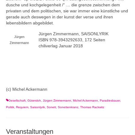
dusche und kochgelegenheit /“ … die grenze zwischen dem
privaten und dem politischen, sie war immer eine künstliche und
gerade auch deswegen in der kunst der verse und ihren
lebensbildern abgebildet.
Jürgen Zimmermann, SAISONLYRIK
Jürgen
ISBN 978-3943292633, 172 Seiten
Zimmermann
chiliverlag Januar 2018
(c) Michel Ackermann
Gesellschaft
,
Gütersloh
,
Jürgen Zimmermann
,
Michel Ackermann
,
Paradiesbauer
,
Politik
,
Requiem
,
Saisonlyrik
,
Sonett
,
Sonettenkranz
,
Thomas Rackwitz
Veranstaltungen