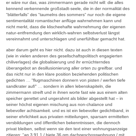
er wäre nur das, was zimmermann gerade nicht will: die alles
kennend verkennende großstadt-seele, die in der normalität des
“blätterfalls“ des “taumelns des sommers“ nur noch die eigene
sentimentalität romantischer anflüge wahrnehmen kann und
nicht merkt, dass die klischeehafte wahrnehmung der eigenen
natur-entfremdung den wirklich-wahren selbstverlust längst
vereinnahmt und unterschlagen und unerfühlbar gemacht hat.
aber darum geht es hier nicht. dazu ist auch in diesen texten
(wie in vielen anderen des gesellschaftspolitisch engagierten
chiliverlages) die globalisierung und ihr ernüchterndes
überangebot an desillusionierung aller orten zu greifbar. und
das nicht nur in den klare position beziehenden politischen
gedichten … “flugmaschinen donnern von pisten / werfen tiefe
sandkrater auf/“ … sondern in allen lebenskapiteln, die
zimmermann streift und in ihnen worte fast wie aus einem alten
speicher gerettet und ungerahmt als bilder abgestellt hat – in
seiner höchst eigenen mischung aus non-chalance und
liebevoller achtsamkeit. und es ist ein liebevoller gedichtband, in
seiner ehrlichkeit aus privaten mitteilungen, sparsam ermittelten
versbildungen und öffentlichen bekenntnissen, die dennoch
privat bleiben, selbst wenn sie den text einer wohnungsanzeige
zitieren: “ap 3.91.1 / biete 36 qm dachgeschosswohnung / mit