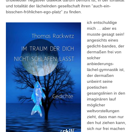
unbeliebter negativer dialektik darum bemüht ist, in der tonalität
und totalität der lächelnden gesellschaft ihren “auch-ein-
bisschen-fröhlichen-ego-platz“ zu finden.
ich entschuldige
mich … aber es
musste gesagt sein!
angesichts eines
gedicht-bandes, der
dermaßen frei von
solcher
anbiederungs-
lächel-gymnastik ist,
der dermaßen
unbeirrt seine
poetischen
gesangslinien in den
imaginären lauf
möglicher
weltvorstellungen
zieht, dass man nur
den hut ziehen kann,
sich nur frei machen