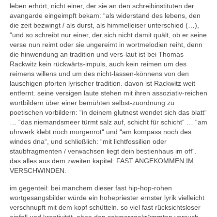
leben erhört, nicht einer, der sie an den schreibinstituten der
avangarde eingeimpft bekam: “als widerstand des lebens, den
die zeit bezwingt / als durst, als himmelleiser unterschied (…),
“und so schreibt nur einer, der sich nicht damit quält, ob er seine
verse nun reimt oder sie ungereimt in wortmelodien reiht, denn
die hinwendung an tradition und vers-laut ist bei Thomas
Rackwitz kein rückwärts-impuls, auch kein reimen um des
reimens willens und um des nicht-lassen-könnens von den
lauschigen pforten lyrischer tradition. davon ist Rackwitz weit
entfernt. seine versigen laute stehen mit ihren assoziativ-reichen
wortbildern über einer bemühten selbst-zuordnung zu
poetischen vorbildern: “in deinem glutnest wendet sich das blatt“
… “das niemandsmeer türmt salz auf, schicht für schicht“ … “am
uhrwerk klebt noch morgenrot“ und “am kompass noch des
windes dna“, und schließlich: “mit lichtfossilien oder
staubfragmenten / verwachsen liegt dein bestienhaus im off“.
das alles aus dem zweiten kapitel: FAST ANGEKOMMEN IM
VERSCHWINDEN.
im gegenteil: bei manchem dieser fast hip-hop-rohen
wortgesangsbilder würde ein hohepriester ernster lyrik vielleicht
verschnupft mit dem kopf schütteln. so viel fast rücksichtsloser