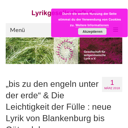
Durch die weitere Nutzung der Seite
stimmst du der Verwendung von Cookies
zu.
Weitere Informationen
Menü
Akzeptieren
Start
LYRIK:POST
Poesiealbum neu
1
Einkaufsladen
„bis zu den engeln unter
MÄRZ 2018
Empfehlung des Monats
der erde“ & Die
Leichtigkeit der Fülle : neue
Videos
Lyrik von Blankenburg bis
Veranstaltungen