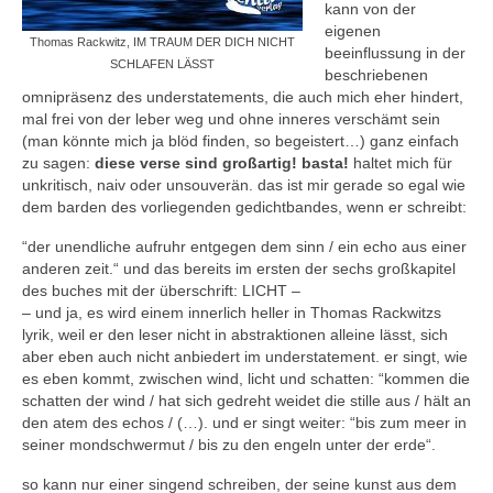
kann von der
eigenen
Thomas Rackwitz, IM TRAUM DER DICH NICHT
beeinflussung in der
SCHLAFEN LÄSST
beschriebenen
omnipräsenz des understatements, die auch mich eher hindert,
mal frei von der leber weg und ohne inneres verschämt sein
(man könnte mich ja blöd finden, so begeistert…) ganz einfach
zu sagen:
diese verse sind großartig! basta!
haltet mich für
unkritisch, naiv oder unsouverän. das ist mir gerade so egal wie
dem barden des vorliegenden gedichtbandes, wenn er schreibt:
“der unendliche aufruhr entgegen dem sinn / ein echo aus einer
anderen zeit.“ und das bereits im ersten der sechs großkapitel
des buches mit der überschrift: LICHT –
– und ja, es wird einem innerlich heller in Thomas Rackwitzs
lyrik, weil er den leser nicht in abstraktionen alleine lässt, sich
aber eben auch nicht anbiedert im understatement. er singt, wie
es eben kommt, zwischen wind, licht und schatten: “kommen die
schatten der wind / hat sich gedreht weidet die stille aus / hält an
den atem des echos / (…). und er singt weiter: “bis zum meer in
seiner mondschwermut / bis zu den engeln unter der erde“.
so kann nur einer singend schreiben, der seine kunst aus dem