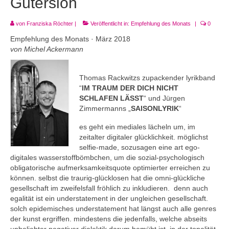
Gütersloh
Andenken
Neuerscheinungen von Mitgliedern
von
Franziska Röchter
|
Veröffentlicht in:
Empfehlung des Monats
|
0
Empfehlung des Monats · März 2018
Ausschreibungen
von Michel Ackermann
Leipziger Lyrikbibliothek
Thomas Rackwitzs zupackender lyrikband
Lyrikschaufenster im Literaturhaus Leipzig
“
IM TRAUM DER DICH NICHT
SCHLAFEN LÄSST
“ und Jürgen
Mitglied werden
Zimmermanns „
SAISONLYRIK
“
es geht ein mediales lächeln um, im
zeitalter digitaler glücklichkeit. möglichst
selfie-made, sozusagen eine art ego-
digitales wasserstoffbömbchen, um die sozial-psychologisch
obligatorische aufmerksamkeitsquote optimierter erreichen zu
können. selbst die traurig-glücklosen hat die omni-glückliche
gesellschaft im zweifelsfall fröhlich zu inkludieren. denn auch
egalität ist ein understatement in der ungleichen gesellschaft.
solch epidemisches understatement hat längst auch alle genres
der kunst ergriffen. mindestens die jedenfalls, welche abseits