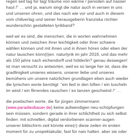
regen seit tag für tag/ träume von wärme / perioden auf nasser
haut /“ … und ja, warum singt die natur auch in versen in uns
und unseren ohren, und das nach wie vor und auch in diesem
vom chiliverlag und seiner herausgeberin franziska röchter
wunderschön gestalteten lyrikband?
weil wir es sind, die menschen, die in worten wahrnehmen
können und zwischen ihrer leichtigkeit oder ihrer schwere
wählen können und mit ihnen und in ihnen hören oder eben der
natur lauschen könn(t)en. naturlyrik im jahr 2018, und das mehr
als 150 jahre nach eichendorff und hölderlin? genau deswegen!
ist man versucht zu antworten, weil es so lange her ist, dass die
gradlinigkeit unseres wissens, unserer liebe und unseres
bemühens um unsere natürlichen grundlagen eben auch wieder
die lyrischen worte benötigt: “ein lied in den lüften / ein tuscheln
im wind / ein flirrendes rauschen / es tanzen geschwind /“ …
die poetischen worte, die für jürgen zimmermann
(
www.paradiesbauer.de
) keine aufwendigen neu-schöpfungen
sein müssen, sondern gerade in ihrer schlichtheit zu sich selbst
finden: mit schnellen, digital verdorbenen scanner-augen
unserer bildschirm-zeit könnte eine(r) diese zeilen im ersten
moment für zu unspektakulär, fast für naiv halten. aber sie oder