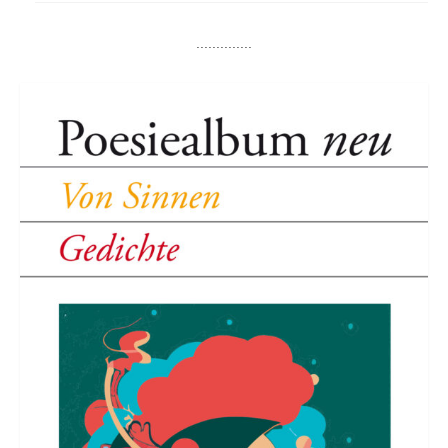
..............